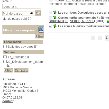
Ajouter le résultat dans votr
lecteur
recherche
Interroger des sources externes
Les corridors écologiques : vers un 
Quelles forêts pour demain ? : élém
Mot de passe oublié ?
BOUDINOT, P.
;
SERGE, A.(PREF.)
(2001)
Les zones humides méditerranéennes
Affiner ou comparer
1
Localisation
Salle des ouvrages
Salle des ouvrages
[3]
Section
17_Foresterie
17_Foresterie
[1]
20_Développement_durable
20_Développement_durable
[2]
Adresse
Bibliothèque CEFE
1919 Route de Mende
34293 Montpellier Cedex 5
France
04.67.61.32.08
contact