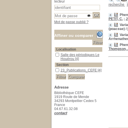
lecteur
recherche
Pheno
PETIT, C.
;
J
Mot de passe oublié ?
Varia
(poaceae)
/
Varia
Affiner ou comparer
Arrhenather
Pheno
Thompson, 
Localisation
Salle des périodiques Le Houérou
Salle des périodiques Le
Houérou
[4]
Section
23_Publications_CEFE
23_Publications_CEFE
[4]
Adresse
Bibliothèque CEFE
1919 Route de Mende
34293 Montpellier Cedex 5
France
04.67.61.32.08
contact