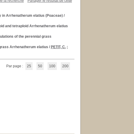
de la recherche
Partager le résultat de cette
ity in Arrhenatherum elatius (Poaceae)
/
oid and tetraploid Arrhenatherum elatius
pulations of the perennial grass
l grass Arrhenatherum elatius
/
PETIT, C.
;
Par page :
25
50
100
200