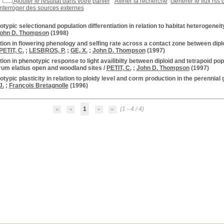
Ajouter le résultat dans votre panier
Affiner la recherche
Générer le flux rss 
Interroger des sources externes
typic selectionand population differentiation in relation to habitat heterogene
ohn D. Thompson
(1998)
tion in flowering phenology and selfing rate across a contact zone between dipl
PETIT, C.
;
LESBROS, P.
;
GE, X.
;
John D. Thompson
(1997)
tion in phenotypic response to light availibilty between diploid and tetrapoid po
um elatius open and woodland sites
/
PETIT, C.
;
John D. Thompson
(1997)
typic plasticity in relation to ploidy level and corm production in the perennia
J.
;
François Bretagnolle
(1996)
1
(1 - 4 / 4)