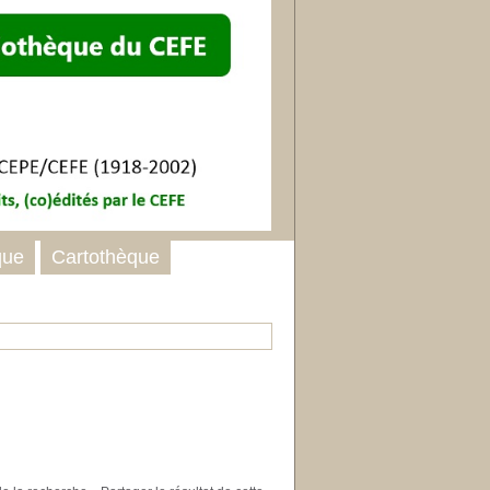
que
Cartothèque