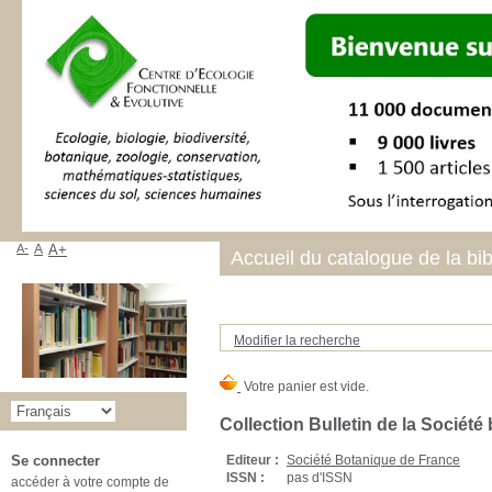
A-
A
A+
Accueil du catalogue de la bi
Modifier la recherche
Collection Bulletin de la Sociét
Editeur :
Société Botanique de France
Se connecter
ISSN :
pas d'ISSN
accéder à votre compte de