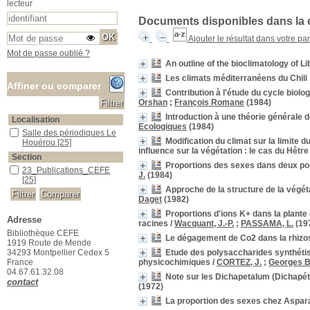
lecteur
Documents disponibles dans la c
Ajouter le résultat dans votre pa
Mot de passe oublié ?
An outline of the bioclimatology of L
Les climats méditerranéens du Chili 
Affiner ou comparer
Contribution à l'étude du cycle biol
Orshan
;
François Romane
(1984)
Introduction à une théorie générale d
Localisation
Ecologiques
(1984)
Salle des périodiques Le Houérou
Salle des périodiques Le
Modification du climat sur la limite
Houérou
[25]
influence sur la végétation : le cas du Hêtre
Section
Proportions des sexes dans deux pop
23_Publications_CEFE
23_Publications_CEFE
J.
(1984)
[25]
Approche de la structure de la végét
Daget
(1982)
Proportions d'ions K+ dans la plante 
Adresse
racines
/
Wacquant, J.-P.
;
PASSAMA, L.
(19
Bibliothèque CEFE
Le dégagement de Co2 dans la rhizo
1919 Route de Mende
Etude des polysaccharides synthétis
34293 Montpellier Cedex 5
physicochimiques
/
CORTEZ, J.
;
Georges Bi
France
04.67.61.32.08
Note sur les Dichapetalum (Dichapét
contact
(1972)
La proportion des sexes chez Aspara