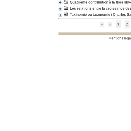
Quatrième contribution à la flore lib
Les relations entre la croissance des
Taxinomie ou taxonomie
/
Charles S
1
2
Mentions léga