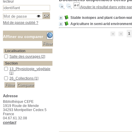
lecteur
Ajouter le résultat dans votre pa
Stable isotopes and plant carbon-wat
Mot de passe oublié ?
Agriculture in semi-arid environmen
1
Affiner ou comparer
Localisation
Salle des ouvrages
Salle des ouvrages
[2]
Section
13_Physiologie_végétale
13_Physiologie_végétale
[1]
26_Collections
26_Collections
[1]
Adresse
Bibliothèque CEFE
1919 Route de Mende
34293 Montpellier Cedex 5
France
04.67.61.32.08
contact