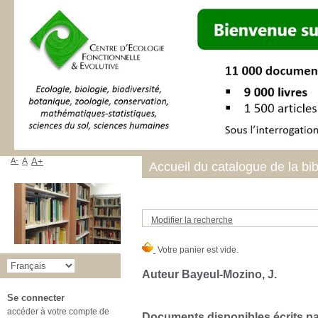
A-
A
A+
Accueil du catalogue de la bi
Modifier la recherche
Auteur Bayeul-Mozino, J.
Se connecter
accéder à votre compte de
Documents disponibles écrits par