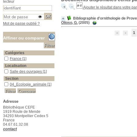
lecteur
Ajouter le résultat dans votre pa
Bibliographie d'ornithologie de Prov
Olioso, G.
(2005)
Mot de passe oublié ?
1
Affiner ou comparer
Catégories
France
France
[1]
Localisation
Salle des ouvrages
Salle des ouvrages
[1]
Section
04_Ecologie_animale
04_Ecologie_animale
[1]
Adresse
Bibliothèque CEFE
1919 Route de Mende
34293 Montpellier Cedex 5
France
04.67.61.32.08
contact