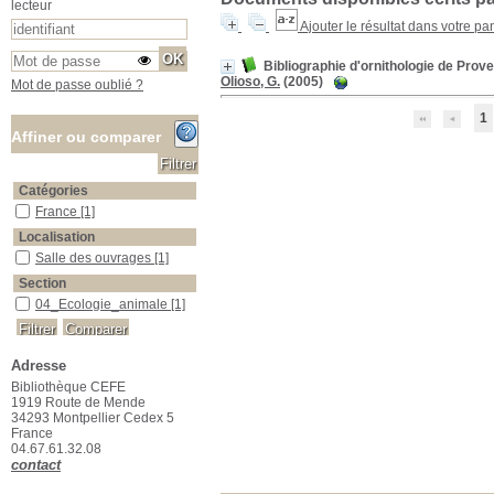
lecteur
Ajouter le résultat dans votre pa
Bibliographie d'ornithologie de Prov
Olioso, G.
(2005)
Mot de passe oublié ?
1
Affiner ou comparer
Catégories
France
France
[1]
Localisation
Salle des ouvrages
Salle des ouvrages
[1]
Section
04_Ecologie_animale
04_Ecologie_animale
[1]
Adresse
Bibliothèque CEFE
1919 Route de Mende
34293 Montpellier Cedex 5
France
04.67.61.32.08
contact