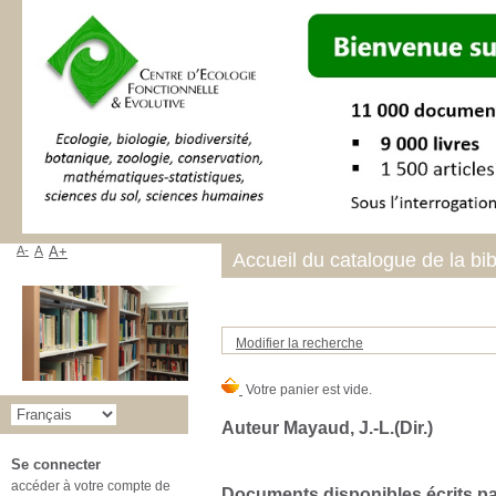
A-
A
A+
Accueil du catalogue de la bi
Modifier la recherche
Auteur Mayaud, J.-L.(Dir.)
Se connecter
accéder à votre compte de
Documents disponibles écrits par