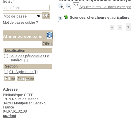
lecteur
Ajouter le résultat dans votre pa
Sciences, chercheurs et agriculture 
Mot de passe oublié ?
1
Affiner ou comparer
Localisation
Salle des périodiques Le Houérou
Salle des périodiques Le
Houérou
[1]
Section
01_Agriculture
01_Agriculture
[1]
Adresse
Bibliothèque CEFE
1919 Route de Mende
34293 Montpellier Cedex 5
France
04.67.61.32.08
contact