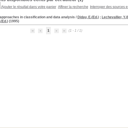
Ajouter le résultat dans votre panier
Affiner la recherche
Interroger des sources e
pproaches in classification and data analysis
/
Diday, E.(Ed.)
;
Lechevallier, Y.(
(Ed.)
(1995)
1
(1 - 1 / 1)