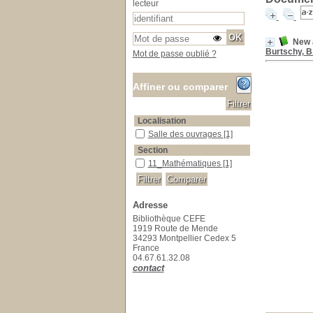
lecteur
New a
Burtschy, B.
Mot de passe oublié ?
Affiner ou comparer
Localisation
Salle des ouvrages
Salle des ouvrages
[1]
Section
11_Mathématiques
11_Mathématiques
[1]
Adresse
Bibliothèque CEFE
1919 Route de Mende
34293 Montpellier Cedex 5
France
04.67.61.32.08
contact