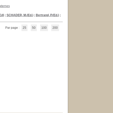
xternes
Ed)
;
SCHADER, M.(Ed.)
;
Bertrand, P.(Ed.)
;
Par page :
25
50
100
200