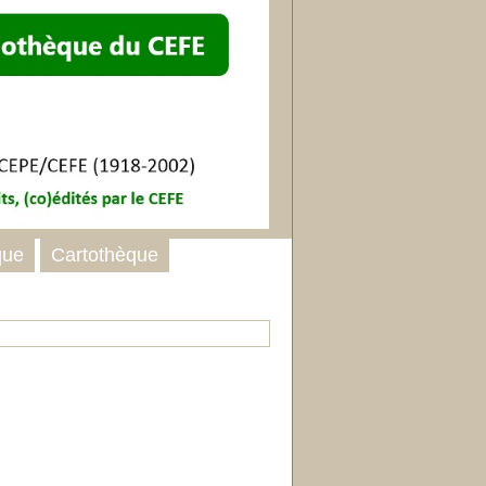
que
Cartothèque