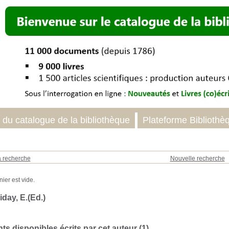
 du catalogue de la bibliothèque
Plateforme Bibliothè
a recherche
Nouvelle recherche
day, E.(Ed.)
s disponibles écrits par cet auteur (
1
)