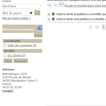
lecteur
Ajouter le résultat dans votre pa
How to write & publish a scientific p
Mot de passe oublié ?
How to write and publish a scientific
1
Affiner ou comparer
Localisation
Salle des ouvrages
Salle des ouvrages
[2]
Section
24_Usuels
24_Usuels
[2]
Adresse
Bibliothèque CEFE
1919 Route de Mende
34293 Montpellier Cedex 5
France
04.67.61.32.08
contact