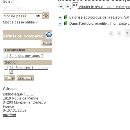
lecteur
Ajouter le résultat dans votre pa
La crise écologique de la raison
/
Val
Mot de passe oublié ?
Dans l’œil du crocodile : l’humanité
1
Affiner ou comparer
Localisation
Salle des ouvrages
Salle des ouvrages
[2]
Section
21_Sciences_Humaines
21_Sciences_Humaines
[2]
Adresse
Bibliothèque CEFE
1919 Route de Mende
34293 Montpellier Cedex 5
France
04.67.61.32.08
contact