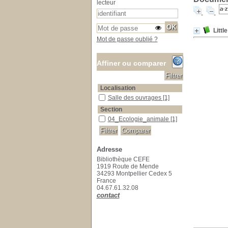
lecteur
Littl
Mot de passe oublié ?
Affiner ou comparer
Localisation
Salle des ouvrages
Salle des ouvrages
[1]
Section
04_Ecologie_animale
04_Ecologie_animale
[1]
Adresse
Bibliothèque CEFE
1919 Route de Mende
34293 Montpellier Cedex 5
France
04.67.61.32.08
contact