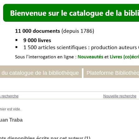
 du catalogue de la bibliothèque
Plateforme Bibliothè
a recherche
Nouvelle recherche
uan Traba
s disponibles écrits par cet auteur (
1
)