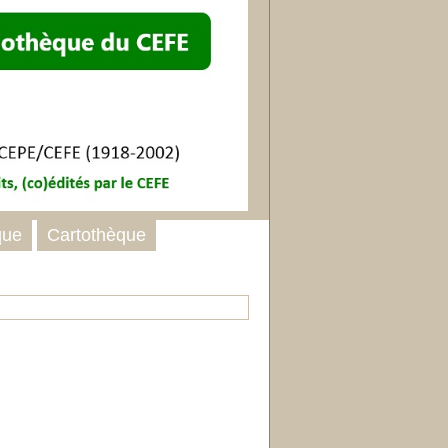
que
Cartothèque