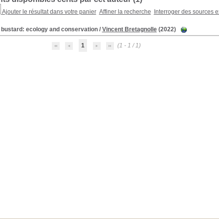
Ajouter le résultat dans votre panier
Affiner la recherche
Interroger des sources e
e bustard: ecology and conservation
/
Vincent Bretagnolle
(2022)
1
(1 - 1 / 1)