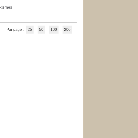
xternes
Par page :
25
50
100
200