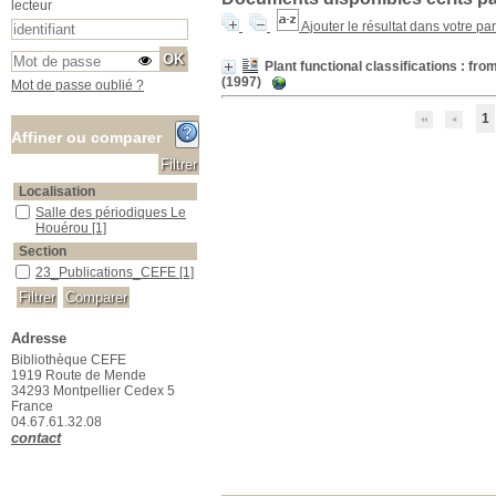
lecteur
Ajouter le résultat dans votre pa
Plant functional classifications : f
(1997)
Mot de passe oublié ?
1
Affiner ou comparer
Localisation
Salle des périodiques Le Houérou
Salle des périodiques Le
Houérou
[1]
Section
23_Publications_CEFE
23_Publications_CEFE
[1]
Adresse
Bibliothèque CEFE
1919 Route de Mende
34293 Montpellier Cedex 5
France
04.67.61.32.08
contact