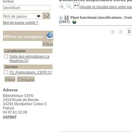
lecteur
Ajouter le résultat dans votre pa
Plant functional classifications : f
(1997)
Mot de passe oublié ?
1
Affiner ou comparer
Localisation
Salle des périodiques Le Houérou
Salle des périodiques Le
Houérou
[1]
Section
23_Publications_CEFE
23_Publications_CEFE
[1]
Adresse
Bibliothèque CEFE
1919 Route de Mende
34293 Montpellier Cedex 5
France
04.67.61.32.08
contact