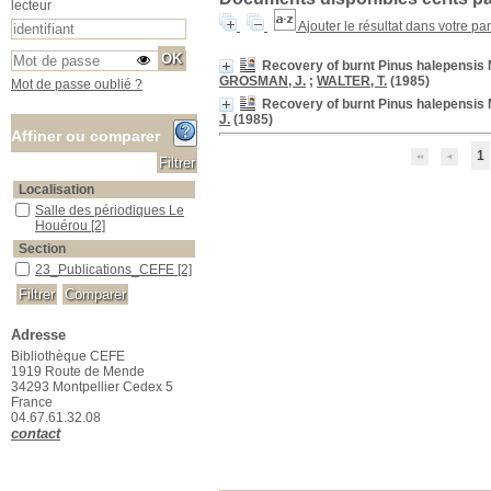
lecteur
Ajouter le résultat dans votre pa
Recovery of burnt Pinus halepensis Mi
GROSMAN, J.
;
WALTER, T.
(1985)
Mot de passe oublié ?
Recovery of burnt Pinus halepensis Mill
J.
(1985)
Affiner ou comparer
1
Localisation
Salle des périodiques Le Houérou
Salle des périodiques Le
Houérou
[2]
Section
23_Publications_CEFE
23_Publications_CEFE
[2]
Adresse
Bibliothèque CEFE
1919 Route de Mende
34293 Montpellier Cedex 5
France
04.67.61.32.08
contact