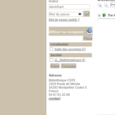
lecteur
The l
Mot de passe oublié ?
Affiner ou comparer
Localisation
Salle des ouvrages
Salle des ouvrages
[1]
Section
11_Mathématiques
11_Mathématiques
[1]
Adresse
Bibliothèque CEFE
1919 Route de Mende
34293 Montpellier Cedex 5
France
04.67.61.32.08
contact