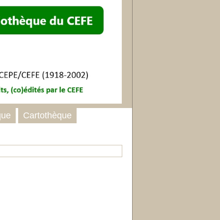
que
Cartothèque