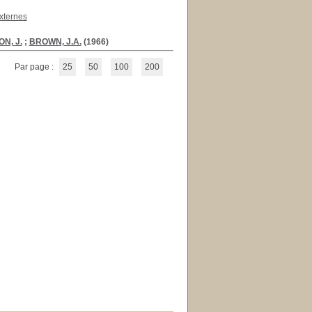
xternes
N, J.
;
BROWN, J.A.
(1966)
Par page :
25
50
100
200