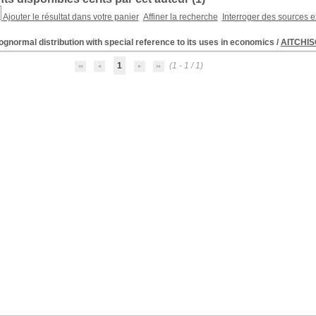
Ajouter le résultat dans votre panier
Affiner la recherche
Interroger des sources e
ognormal distribution with special reference to its uses in economics
/
AITCHISO
1
(1 - 1 / 1)