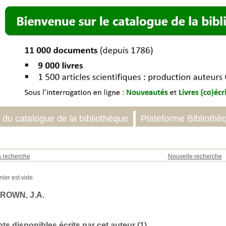
 du catalogue de la bibliothèque
Plateforme Bibliothè
a recherche
Nouvelle recherche
BROWN, J.A.
s disponibles écrits par cet auteur (
1
)