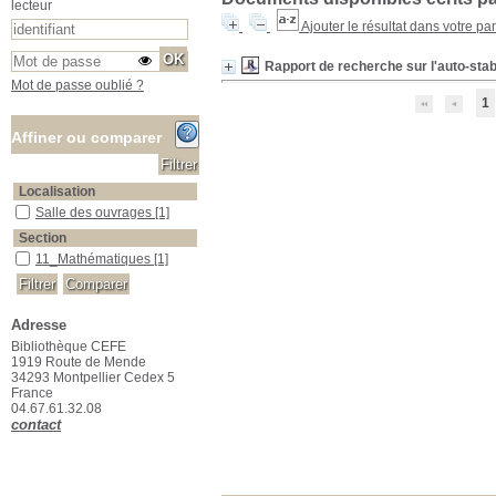
lecteur
Ajouter le résultat dans votre pa
Rapport de recherche sur l'auto-sta
Mot de passe oublié ?
1
Affiner ou comparer
Localisation
Salle des ouvrages
Salle des ouvrages
[1]
Section
11_Mathématiques
11_Mathématiques
[1]
Adresse
Bibliothèque CEFE
1919 Route de Mende
34293 Montpellier Cedex 5
France
04.67.61.32.08
contact