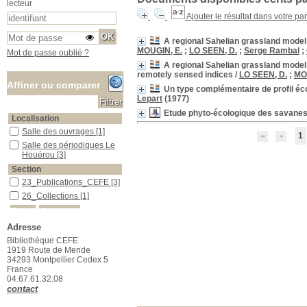
lecteur
Ajouter le résultat dans votre pa
A regional Sahelian grassland model t
MOUGIN, E.
;
LO SEEN, D.
;
Serge Rambal
;
Mot de passe oublié ?
A regional Sahelian grassland model to
remotely sensed indices
/
LO SEEN, D.
;
MO
Affiner ou comparer
Un type complémentaire de profil écol
Lepart
(1977)
Etude phyto-écologique des savanes 
Localisation
Salle des ouvrages
Salle des ouvrages
[1]
1
Salle des périodiques Le Houérou
Salle des périodiques Le
Houérou
[3]
Section
23_Publications_CEFE
23_Publications_CEFE
[3]
26_Collections
26_Collections
[1]
Adresse
Bibliothèque CEFE
1919 Route de Mende
34293 Montpellier Cedex 5
France
04.67.61.32.08
contact