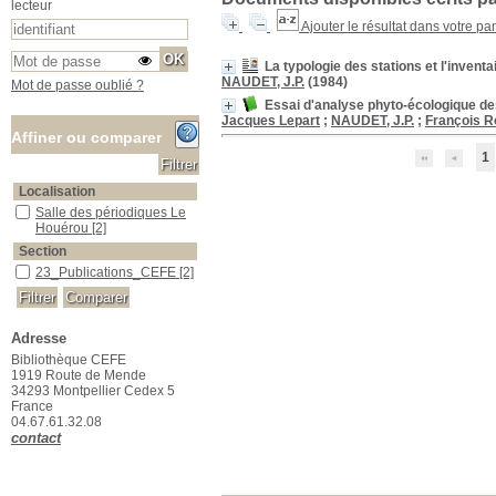
lecteur
Ajouter le résultat dans votre pa
La typologie des stations et l'invent
NAUDET, J.P.
(1984)
Mot de passe oublié ?
Essai d'analyse phyto-écologique des
Jacques Lepart
;
NAUDET, J.P.
;
François 
Affiner ou comparer
1
Localisation
Salle des périodiques Le Houérou
Salle des périodiques Le
Houérou
[2]
Section
23_Publications_CEFE
23_Publications_CEFE
[2]
Adresse
Bibliothèque CEFE
1919 Route de Mende
34293 Montpellier Cedex 5
France
04.67.61.32.08
contact