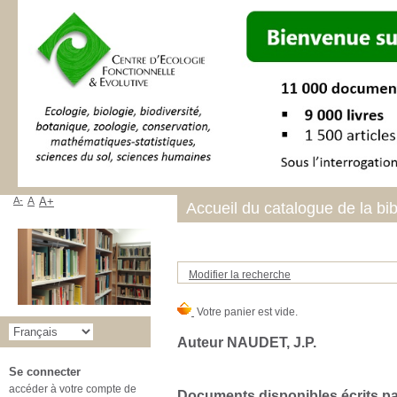
A-
A
A+
Accueil du catalogue de la bi
Modifier la recherche
Auteur NAUDET, J.P.
Se connecter
accéder à votre compte de
Documents disponibles écrits par