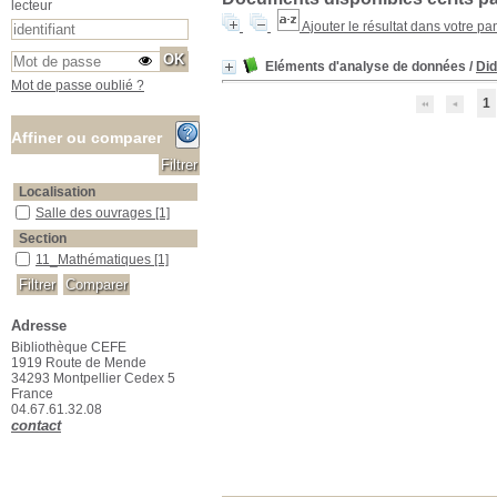
lecteur
Ajouter le résultat dans votre pa
Eléments d'analyse de données
/
Did
Mot de passe oublié ?
1
Affiner ou comparer
Localisation
Salle des ouvrages
Salle des ouvrages
[1]
Section
11_Mathématiques
11_Mathématiques
[1]
Adresse
Bibliothèque CEFE
1919 Route de Mende
34293 Montpellier Cedex 5
France
04.67.61.32.08
contact