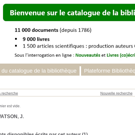
 du catalogue de la bibliothèque
Plateforme Bibliothè
a recherche
Nouvelle recherche
WATSON, J.
s disponibles écrits par cet auteur (
1
)