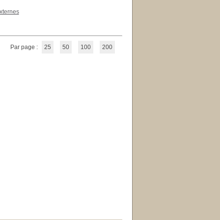
xternes
Par page :
25
50
100
200