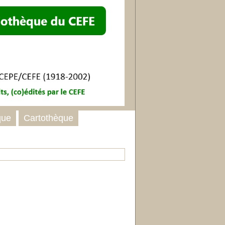
que
Cartothèque