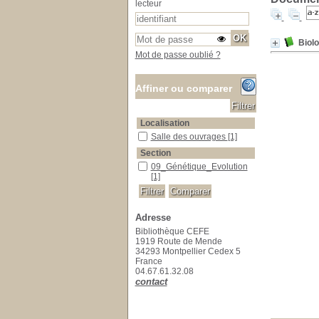
lecteur
Biolo
Mot de passe oublié ?
Affiner ou comparer
Localisation
Salle des ouvrages
Salle des ouvrages
[1]
Section
09_Génétique_Evolution
09_Génétique_Evolution
[1]
Adresse
Bibliothèque CEFE
1919 Route de Mende
34293 Montpellier Cedex 5
France
04.67.61.32.08
contact