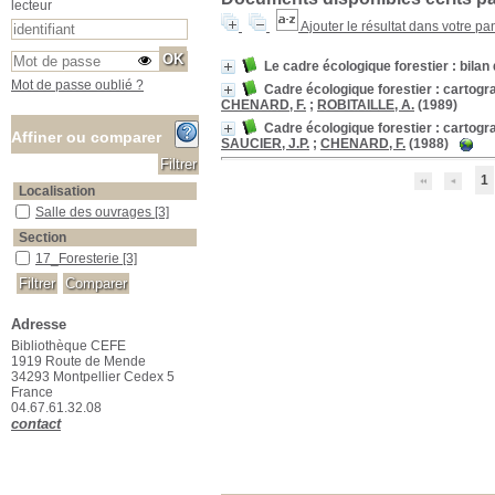
lecteur
Ajouter le résultat dans votre pa
Le cadre écologique forestier : bila
Mot de passe oublié ?
Cadre écologique forestier : cartogr
CHENARD, F.
;
ROBITAILLE, A.
(1989)
Cadre écologique forestier : cartogr
Affiner ou comparer
SAUCIER, J.P.
;
CHENARD, F.
(1988)
1
Localisation
Salle des ouvrages
Salle des ouvrages
[3]
Section
17_Foresterie
17_Foresterie
[3]
Adresse
Bibliothèque CEFE
1919 Route de Mende
34293 Montpellier Cedex 5
France
04.67.61.32.08
contact