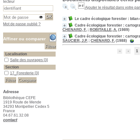
lecteur
Ajouter le résultat dans votre pa
Le cadre écologique forestier : bila
Mot de passe oublié ?
Cadre écologique forestier : cartogr
CHENARD, F.
;
ROBITAILLE, A.
(1989)
Cadre écologique forestier : cartogr
Affiner ou comparer
SAUCIER, J.P.
;
CHENARD, F.
(1988)
1
Localisation
Salle des ouvrages
Salle des ouvrages
[3]
Section
17_Foresterie
17_Foresterie
[3]
Adresse
Bibliothèque CEFE
1919 Route de Mende
34293 Montpellier Cedex 5
France
04.67.61.32.08
contact