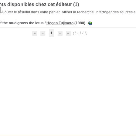
s disponibles chez cet éditeur (
1
)
Ajouter le résultat dans votre panier
Affiner la recherche
Interroger des sources e
f the mud grows the lotus
/
Hogen Fujimoto
(1980)
1
(1 - 1 / 1)