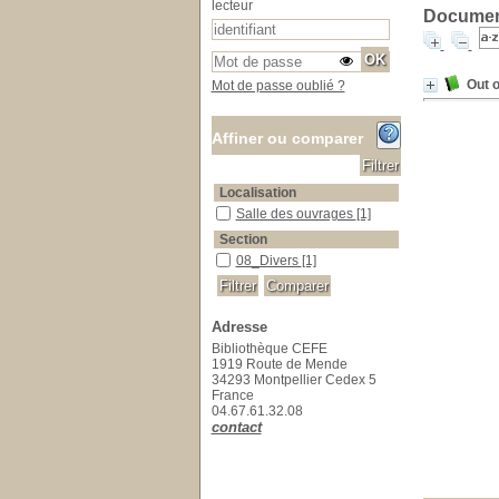
lecteur
Document
Out o
Mot de passe oublié ?
Affiner ou comparer
Localisation
Salle des ouvrages
Salle des ouvrages
[1]
Section
08_Divers
08_Divers
[1]
Adresse
Bibliothèque CEFE
1919 Route de Mende
34293 Montpellier Cedex 5
France
04.67.61.32.08
contact