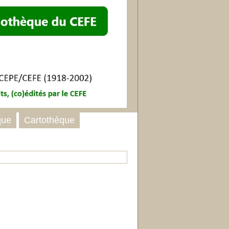
que
Cartothèque