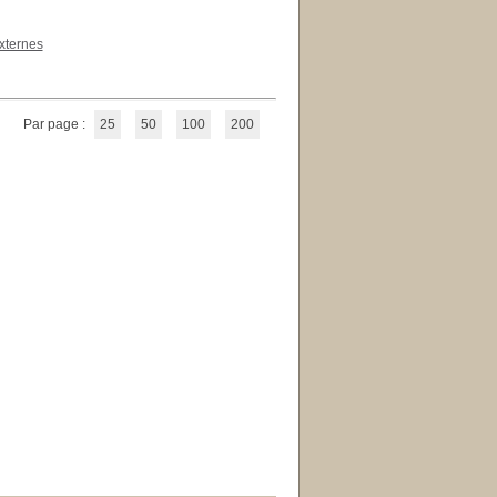
xternes
Par page :
25
50
100
200