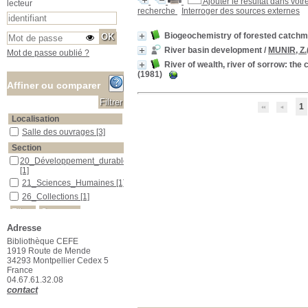
Ajouter le résultat dans votr
lecteur
recherche
Interroger des sources externes
Biogeochemistry of forested catchm
River basin development
/
MUNIR, Z.
Mot de passe oublié ?
River of wealth, river of sorrow: the 
(1981)
Affiner ou comparer
1
Localisation
Salle des ouvrages
Salle des ouvrages
[3]
Section
20_Développement_durable
20_Développement_durable
[1]
21_Sciences_Humaines
21_Sciences_Humaines
[1]
26_Collections
26_Collections
[1]
Adresse
Bibliothèque CEFE
1919 Route de Mende
34293 Montpellier Cedex 5
France
04.67.61.32.08
contact