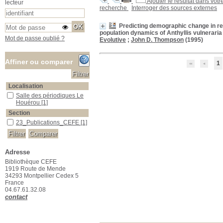
Ajouter le résultat dans votr
lecteur
recherche
Interroger des sources externes
Predicting demographic change in res
population dynamics of Anthyllis vulneraria
Mot de passe oublié ?
Evolutive
;
John D. Thompson
(1995)
Affiner ou comparer
1
Localisation
Salle des périodiques Le Houérou
Salle des périodiques Le
Houérou
[1]
Section
23_Publications_CEFE
23_Publications_CEFE
[1]
Adresse
Bibliothèque CEFE
1919 Route de Mende
34293 Montpellier Cedex 5
France
04.67.61.32.08
contact