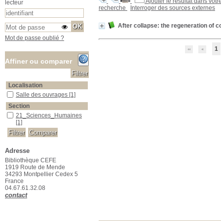
Ajouter le résultat dans votr
lecteur
recherche
Interroger des sources externes
After collapse: the regeneration of 
Mot de passe oublié ?
1
Affiner ou comparer
Localisation
Salle des ouvrages
Salle des ouvrages
[1]
Section
21_Sciences_Humaines
21_Sciences_Humaines
[1]
Adresse
Bibliothèque CEFE
1919 Route de Mende
34293 Montpellier Cedex 5
France
04.67.61.32.08
contact