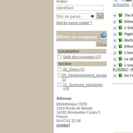
lecteur
recherche
The M
Ethn
Mot de passe oublié ?
L'én
Fight
Affiner ou comparer
Myth,
Effon
Localisation
L'ho
Salle des ouvrages
Salle des ouvrages
[17]
Le dé
Section
L'env
H.-P.(Dir.)
;
K
08_Divers
08_Divers
[1]
20_Développement_durable
20_Développement_durable
De l'
[1]
21_Sciences_Humaines
21_Sciences_Humaines
[15]
Adresse
Bibliothèque CEFE
1919 Route de Mende
34293 Montpellier Cedex 5
France
04.67.61.32.08
contact