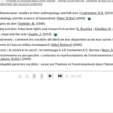
Ajouter le résultat dans votre panier
Affiner la recherche
Générer le flux rss 
Interroger des sources externes
elanesians: studies in their anthropology and folk-lore
/
Codrington, R.H.
(2010
obiology and the science of humankind
/
Ellen, R.(Ed.)
(2006)
igme du don
/
Godelier, M.
(1996)
ing eviction: tribal land rights and research-in-action
/
D. Buckles
;
Khedkar, R.
 ritual and the oral
/
Goody, J.
(2010)
drement : comment les sociétés décident de leur disparition ou de leur survie
mme et l'eau en milieu montagnard
/
Gilles Boëtsch
(2006)
sert : le vivant et le sacré : en hommage à J.P. Carbonnel & E. Bernus
/
Moro, A(
ironnement en perspective : contextes et représentations de l'environnement
alaora, B.(Dir.)
(2000)
inégalité parmi les sociétés : essai sur l'homme et l'environnement dans l'histoi
1
2
(1 - 10 / 17)