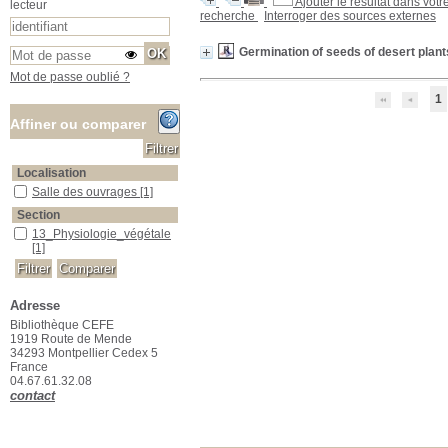
Ajouter le résultat dans votr
lecteur
recherche
Interroger des sources externes
Germination of seeds of desert plant
Mot de passe oublié ?
1
Affiner ou comparer
Localisation
Salle des ouvrages
Salle des ouvrages
[1]
Section
13_Physiologie_végétale
13_Physiologie_végétale
[1]
Adresse
Bibliothèque CEFE
1919 Route de Mende
34293 Montpellier Cedex 5
France
04.67.61.32.08
contact