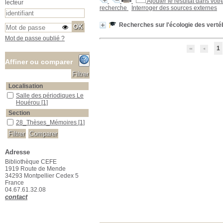
Ajouter le résultat dans votr
lecteur
recherche
Interroger des sources externes
Recherches sur l'écologie des vertéb
Mot de passe oublié ?
1
Affiner ou comparer
Localisation
Salle des périodiques Le Houérou
Salle des périodiques Le
Houérou
[1]
Section
28_Thèses_Mémoires
28_Thèses_Mémoires
[1]
Adresse
Bibliothèque CEFE
1919 Route de Mende
34293 Montpellier Cedex 5
France
04.67.61.32.08
contact