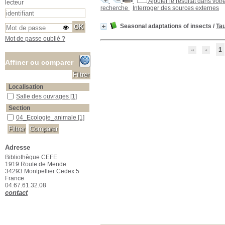
Ajouter le résultat dans votr
lecteur
recherche
Interroger des sources externes
Seasonal adaptations of insects
/
Tau
Mot de passe oublié ?
1
Affiner ou comparer
Localisation
Salle des ouvrages
Salle des ouvrages
[1]
Section
04_Ecologie_animale
04_Ecologie_animale
[1]
Adresse
Bibliothèque CEFE
1919 Route de Mende
34293 Montpellier Cedex 5
France
04.67.61.32.08
contact