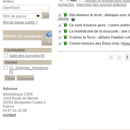
Ajouter le résultat dans votr
lecteur
recherche
Interroger des sources externes
Décoloniser le droit : dialogue avec 
(2024)
Mot de passe oublié ?
Ce sont d’autres gens : contre-anth
La malédiction de la muscade : une c
Affiner ou comparer
S'aimer la Terre : défaire l'habiter co
Contre-histoire des États-Unis
/
Roxa
Localisation
Salle des ouvrages
Salle des ouvrages
[5]
1
Section
21_Sciences_Humaines
21_Sciences_Humaines
[5]
Adresse
Bibliothèque CEFE
1919 Route de Mende
34293 Montpellier Cedex 5
France
04.67.61.32.08
contact