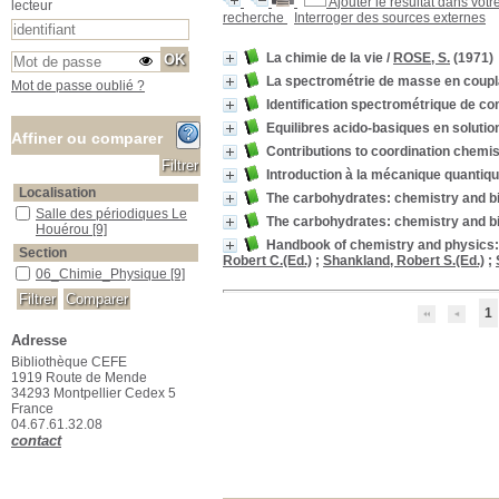
Ajouter le résultat dans votr
lecteur
recherche
Interroger des sources externes
La chimie de la vie
/
ROSE, S.
(1971)
La spectrométrie de masse en coup
Mot de passe oublié ?
Identification spectrométrique de 
Equilibres acido-basiques en solutio
Affiner ou comparer
Contributions to coordination chemist
Introduction à la mécanique quantiqu
Localisation
The carbohydrates: chemistry and bi
Salle des périodiques Le Houérou
Salle des périodiques Le
The carbohydrates: chemistry and bi
Houérou
[9]
Handbook of chemistry and physics: 
Section
Robert C.(Ed.)
;
Shankland, Robert S.(Ed.)
;
06_Chimie_Physique
06_Chimie_Physique
[9]
1
Adresse
Bibliothèque CEFE
1919 Route de Mende
34293 Montpellier Cedex 5
France
04.67.61.32.08
contact