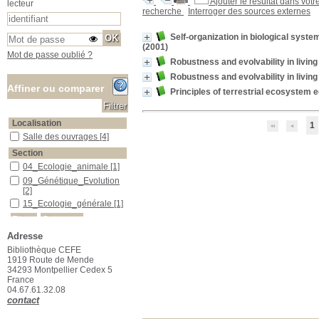
Ajouter le résultat dans votr
lecteur
recherche
Interroger des sources externes
Self-organization in biological syste
(2001)
Mot de passe oublié ?
Robustness and evolvability in livin
Robustness and evolvability in livin
Affiner ou comparer
Principles of terrestrial ecosystem 
Localisation
1
Salle des ouvrages
Salle des ouvrages
[4]
Section
04_Ecologie_animale
04_Ecologie_animale
[1]
09_Génétique_Evolution
09_Génétique_Evolution
[2]
15_Ecologie_générale
15_Ecologie_générale
[1]
Adresse
Bibliothèque CEFE
1919 Route de Mende
34293 Montpellier Cedex 5
France
04.67.61.32.08
contact