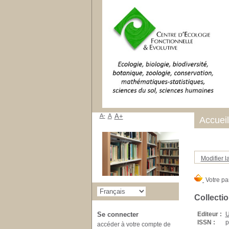
A-
A
A+
Accueil
Modifier l
Collecti
Editeur :
Se connecter
ISSN :
p
accéder à votre compte de