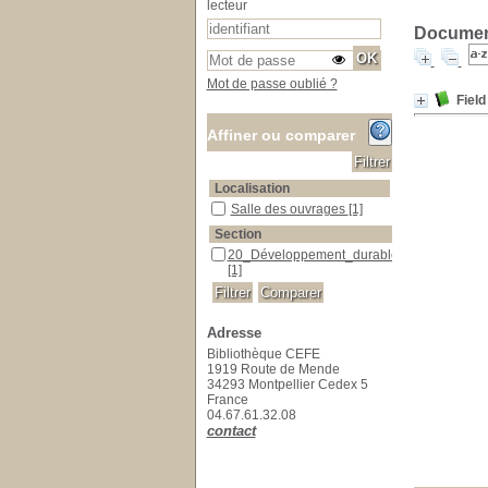
lecteur
Document
Mot de passe oublié ?
Field
Affiner ou comparer
Localisation
Salle des ouvrages
Salle des ouvrages
[1]
Section
20_Développement_durable
20_Développement_durable
[1]
Adresse
Bibliothèque CEFE
1919 Route de Mende
34293 Montpellier Cedex 5
France
04.67.61.32.08
contact