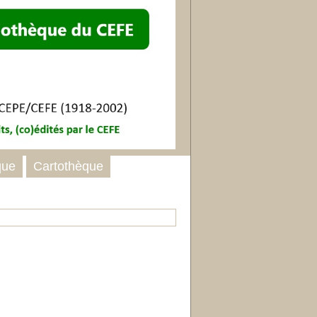
que
Cartothèque