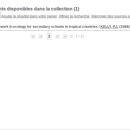
s disponibles dans la collection (
1
)
Ajouter le résultat dans votre panier
Affiner la recherche
Interroger des sources e
 work in ecology for secondary schools in tropical countries
/
KELLY, P.J.
(1988)
1
(1 - 1 / 1)