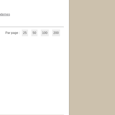
xternes
Par page :
25
50
100
200