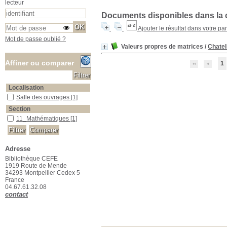
lecteur
Documents disponibles dans la c
Ajouter le résultat dans votre pa
Mot de passe oublié ?
Valeurs propres de matrices
/
Chateli
Affiner ou comparer
1
Localisation
Salle des ouvrages
Salle des ouvrages
[1]
Section
11_Mathématiques
11_Mathématiques
[1]
Adresse
Bibliothèque CEFE
1919 Route de Mende
34293 Montpellier Cedex 5
France
04.67.61.32.08
contact