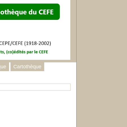
que
Cartothèque