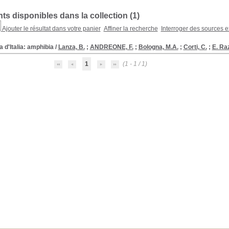
s disponibles dans la collection (
1
)
Ajouter le résultat dans votre panier
Affiner la recherche
Interroger des sources e
 d'Italia: amphibia
/
Lanza, B.
;
ANDREONE, F.
;
Bologna, M.A.
;
Corti, C.
;
E. Raz
1
(1 - 1 / 1)