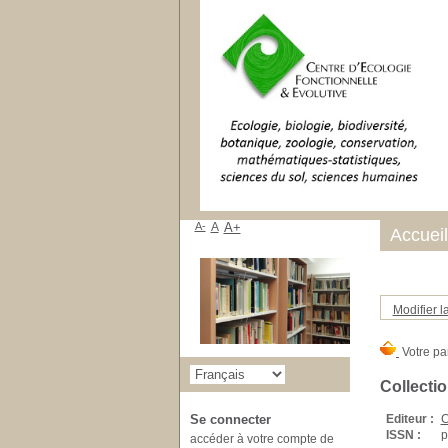
A-
A
A+
Accueil
Modifier l
Collectio
Editeur :
C
Se connecter
ISSN :
p
accéder à votre compte de