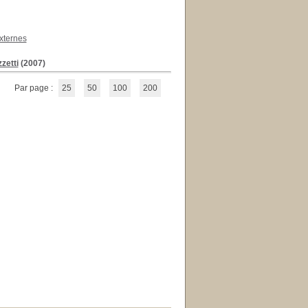
xternes
zetti
(2007)
Par page :
25
50
100
200