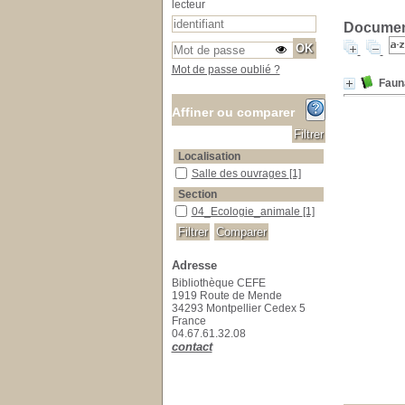
lecteur
Document
Mot de passe oublié ?
Fauna
Affiner ou comparer
Localisation
Salle des ouvrages
Salle des ouvrages
[1]
Section
04_Ecologie_animale
04_Ecologie_animale
[1]
Adresse
Bibliothèque CEFE
1919 Route de Mende
34293 Montpellier Cedex 5
France
04.67.61.32.08
contact