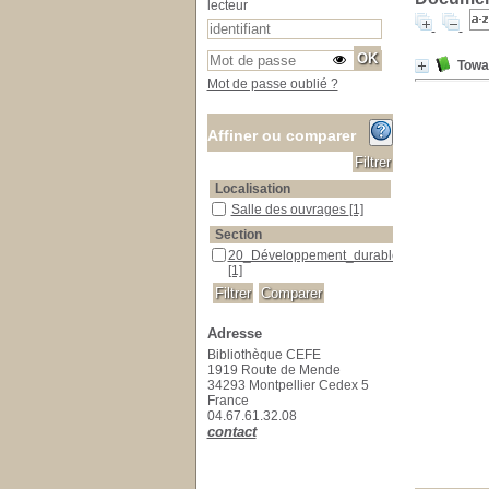
lecteur
Towar
Mot de passe oublié ?
Affiner ou comparer
Localisation
Salle des ouvrages
Salle des ouvrages
[1]
Section
20_Développement_durable
20_Développement_durable
[1]
Adresse
Bibliothèque CEFE
1919 Route de Mende
34293 Montpellier Cedex 5
France
04.67.61.32.08
contact