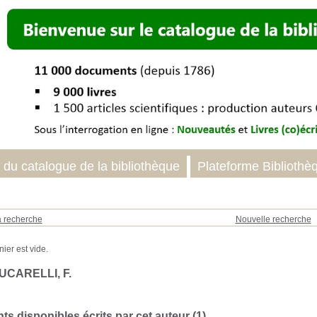
 du catalogue de la bibliothèque
Plateforme Bibliothè
a recherche
Nouvelle recherche
UCARELLI, F.
s disponibles écrits par cet auteur (
1
)