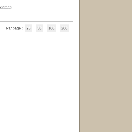
xternes
Par page :
25
50
100
200