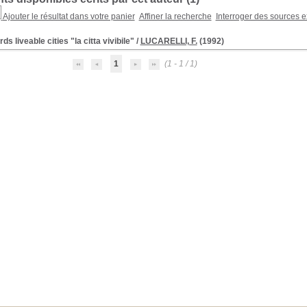
Ajouter le résultat dans votre panier
Affiner la recherche
Interroger des sources e
ds liveable cities "la citta vivibile"
/
LUCARELLI, F.
(1992)
1
(1 - 1 / 1)