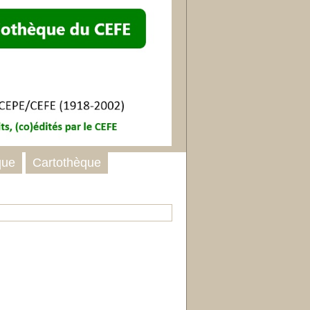
que
Cartothèque