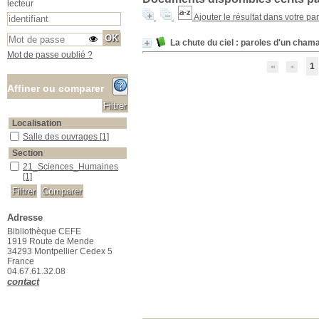
lecteur
Ajouter le résultat dans votre pa
La chute du ciel : paroles d'un ch
Mot de passe oublié ?
1
Affiner ou comparer
Localisation
Salle des ouvrages
Salle des ouvrages
[1]
Section
21_Sciences_Humaines
21_Sciences_Humaines
[1]
Adresse
Bibliothèque CEFE
1919 Route de Mende
34293 Montpellier Cedex 5
France
04.67.61.32.08
contact