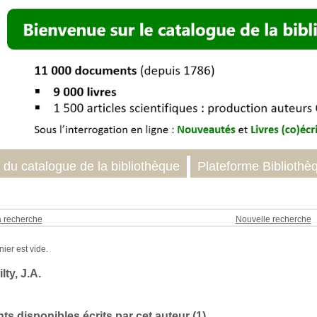
 du catalogue de la bibliothèque
Plateforme Bibliothè
a recherche
Nouvelle recherche
lty, J.A.
s disponibles écrits par cet auteur (
1
)