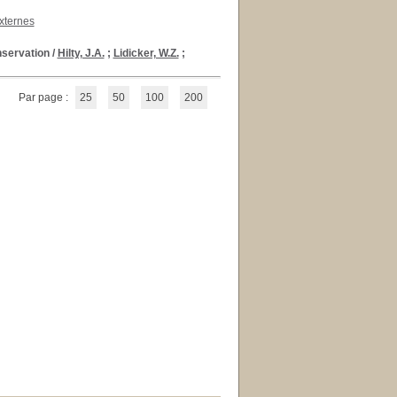
xternes
nservation
/
Hilty, J.A.
;
Lidicker, W.Z.
;
Par page :
25
50
100
200