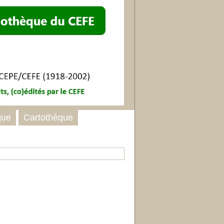
que
Cartothèque