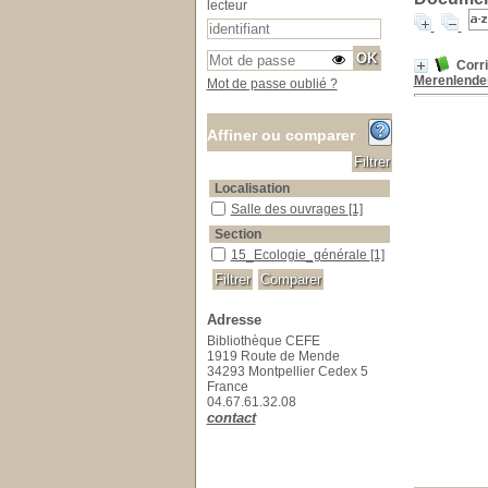
lecteur
Corri
Merenlender
Mot de passe oublié ?
Affiner ou comparer
Localisation
Salle des ouvrages
Salle des ouvrages
[1]
Section
15_Ecologie_générale
15_Ecologie_générale
[1]
Adresse
Bibliothèque CEFE
1919 Route de Mende
34293 Montpellier Cedex 5
France
04.67.61.32.08
contact