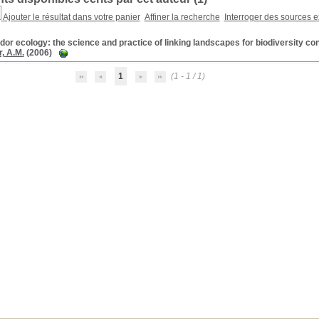
Ajouter le résultat dans votre panier
Affiner la recherche
Interroger des sources e
dor ecology: the science and practice of linking landscapes for biodiversity co
, A.M.
(2006)
1
(1 - 1 / 1)