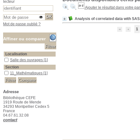
lecteur
Ajouter le résultat dans votre pa
Analysis of correlated data with SA
Mot de passe oublié ?
1
Affiner ou comparer
Localisation
Salle des ouvrages
Salle des ouvrages
[1]
Section
11_Mathématiques
11_Mathématiques
[1]
Adresse
Bibliothèque CEFE
1919 Route de Mende
34293 Montpellier Cedex 5
France
04.67.61.32.08
contact