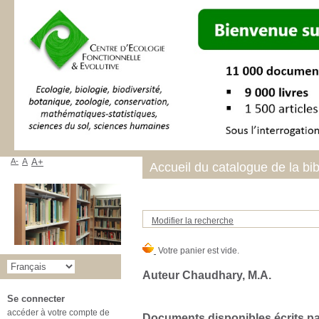
A-
A
A+
Accueil du catalogue de la bi
Modifier la recherche
Auteur Chaudhary, M.A.
Se connecter
accéder à votre compte de
Documents disponibles écrits par