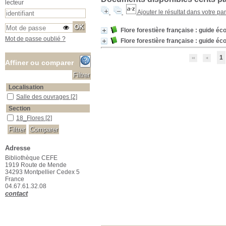
lecteur
Ajouter le résultat dans votre pa
Flore forestière française : guide écol
Mot de passe oublié ?
Flore forestière française : guide éc
1
Affiner ou comparer
Localisation
Salle des ouvrages
Salle des ouvrages
[2]
Section
18_Flores
18_Flores
[2]
Adresse
Bibliothèque CEFE
1919 Route de Mende
34293 Montpellier Cedex 5
France
04.67.61.32.08
contact