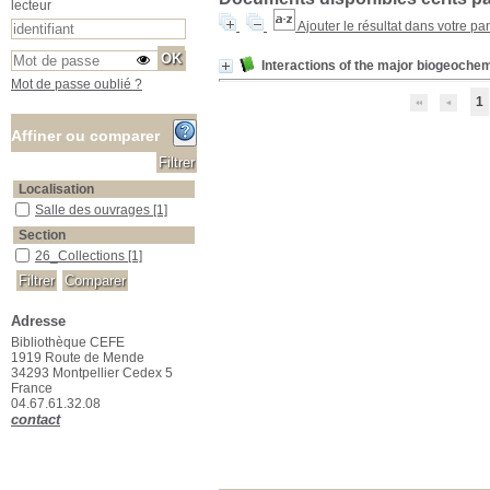
lecteur
Ajouter le résultat dans votre pa
Interactions of the major biogeoche
Mot de passe oublié ?
1
Affiner ou comparer
Localisation
Salle des ouvrages
Salle des ouvrages
[1]
Section
26_Collections
26_Collections
[1]
Adresse
Bibliothèque CEFE
1919 Route de Mende
34293 Montpellier Cedex 5
France
04.67.61.32.08
contact