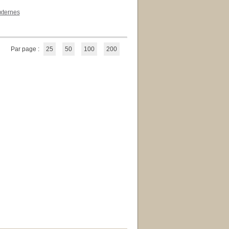
xternes
Par page :
25
50
100
200