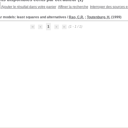
Ajouter le résultat dans votre panier
Affiner la recherche
Interroger des sources e
r models: least squares and alternatives
/
Rao, C.R.
;
Toutenburg, H.
(1999)
1
(1 - 1 / 1)