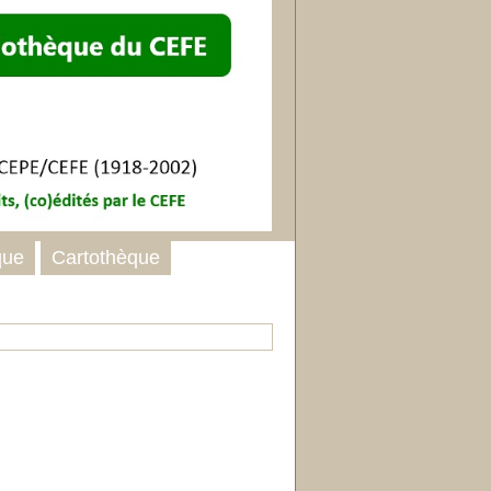
que
Cartothèque