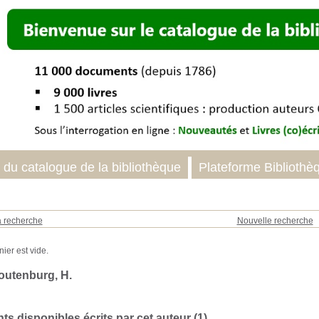
 du catalogue de la bibliothèque
Plateforme Bibliothè
a recherche
Nouvelle recherche
outenburg, H.
s disponibles écrits par cet auteur (
1
)