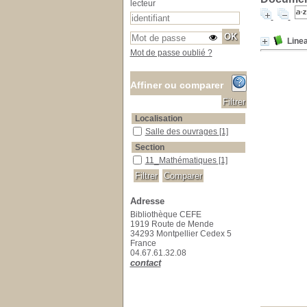
lecteur
Linea
Mot de passe oublié ?
Affiner ou comparer
Localisation
Salle des ouvrages
Salle des ouvrages
[1]
Section
11_Mathématiques
11_Mathématiques
[1]
Adresse
Bibliothèque CEFE
1919 Route de Mende
34293 Montpellier Cedex 5
France
04.67.61.32.08
contact