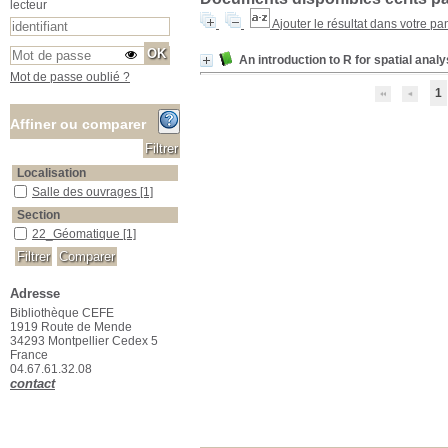
lecteur
Ajouter le résultat dans votre pa
An introduction to R for spatial ana
Mot de passe oublié ?
1
Affiner ou comparer
Localisation
Salle des ouvrages
Salle des ouvrages
[1]
Section
22_Géomatique
22_Géomatique
[1]
Adresse
Bibliothèque CEFE
1919 Route de Mende
34293 Montpellier Cedex 5
France
04.67.61.32.08
contact