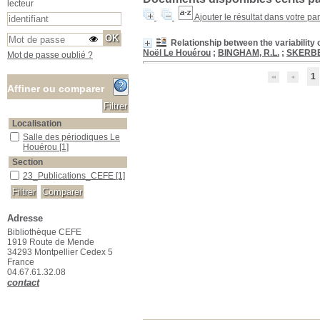
lecteur
Ajouter le résultat dans votre pa
Relationship between the variability o
Noël Le Houérou
;
BINGHAM, R.L.
;
SKERBE
Mot de passe oublié ?
1
Affiner ou comparer
Localisation
Salle des périodiques Le Houérou
Salle des périodiques Le
Houérou
[1]
Section
23_Publications_CEFE
23_Publications_CEFE
[1]
Adresse
Bibliothèque CEFE
1919 Route de Mende
34293 Montpellier Cedex 5
France
04.67.61.32.08
contact