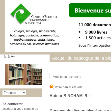
A-
A
A+
Accueil du catalogue de la bi
Modifier la recherche
Auteur BINGHAM, R.L.
Se connecter
accéder à votre compte de
Documents disponibles écrits par