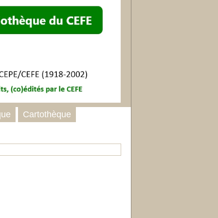
que
Cartothèque