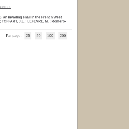
xternes
), an invading snail in the French West
;
TOFFART, J.L.
;
LEFEVRE, M.
;
Romero-
Par page :
25
50
100
200