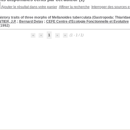
Ajouter le résultat dans votre panier
Affiner la recherche
Interroger des sources e
history traits of three morphs of Mellanoides tuberculata (Gastropoda: Thiaridae
TIER, J.P.
;
Bernard Delay
;
CEFE Centre d'Ecologie Fonctionnelle et Evolutive
1992)
1
(1 - 1 / 1)