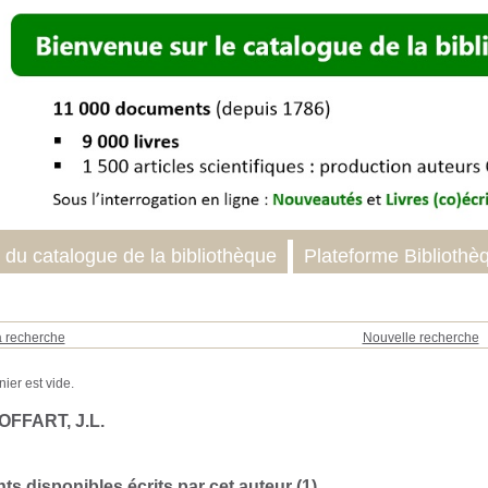
 du catalogue de la bibliothèque
Plateforme Bibliothè
a recherche
Nouvelle recherche
OFFART, J.L.
s disponibles écrits par cet auteur (
1
)