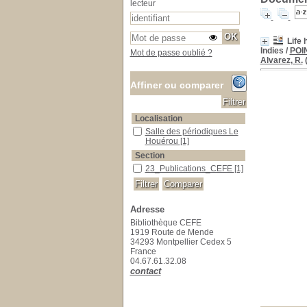
lecteur
Life 
Indies
/
POIN
Mot de passe oublié ?
Alvarez, R.
(
Affiner ou comparer
Localisation
Salle des périodiques Le Houérou
Salle des périodiques Le
Houérou
[1]
Section
23_Publications_CEFE
23_Publications_CEFE
[1]
Adresse
Bibliothèque CEFE
1919 Route de Mende
34293 Montpellier Cedex 5
France
04.67.61.32.08
contact