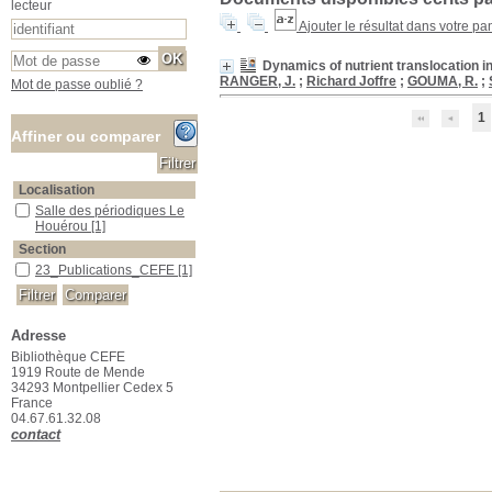
lecteur
Ajouter le résultat dans votre pa
Dynamics of nutrient translocation 
RANGER, J.
;
Richard Joffre
;
GOUMA, R.
;
Mot de passe oublié ?
1
Affiner ou comparer
Localisation
Salle des périodiques Le Houérou
Salle des périodiques Le
Houérou
[1]
Section
23_Publications_CEFE
23_Publications_CEFE
[1]
Adresse
Bibliothèque CEFE
1919 Route de Mende
34293 Montpellier Cedex 5
France
04.67.61.32.08
contact