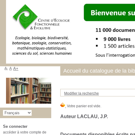
A-
A
A+
Accueil du catalogue de la bi
Modifier la recherche
Auteur LACLAU, J.P.
Se connecter
accéder à votre compte de
Documents disponibles écrits par