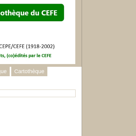
que
Cartothèque