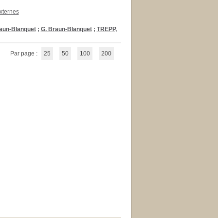
xternes
aun-Blanquet
;
G. Braun-Blanquet
;
TREPP,
Par page :
25
50
100
200