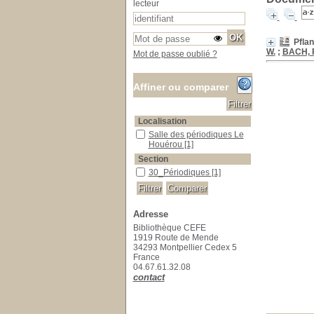
lecteur
Pfla
W.
;
BACH, 
Mot de passe oublié ?
Affiner ou comparer
Localisation
Salle des périodiques Le Houérou
Salle des périodiques Le
Houérou
[1]
Section
30_Périodiques
30_Périodiques
[1]
Adresse
Bibliothèque CEFE
1919 Route de Mende
34293 Montpellier Cedex 5
France
04.67.61.32.08
contact