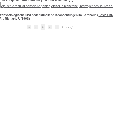
Ajouter le résultat dans votre panier
Affiner la recherche
Interroger des sources e
nzensoziologische und bodenkundliche Beobachtungen im Samnaun
/
Josias Br
R.
;
Richard, F.
(1963)
1
(1 - 1 / 1)