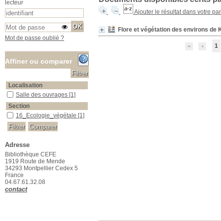
lecteur
Ajouter le résultat dans votre pa
Flore et végétation des environs de 
Mot de passe oublié ?
1
Affiner ou comparer
Localisation
Salle des ouvrages
Salle des ouvrages
[1]
Section
16_Ecologie_végétale
16_Ecologie_végétale
[1]
Adresse
Bibliothèque CEFE
1919 Route de Mende
34293 Montpellier Cedex 5
France
04.67.61.32.08
contact