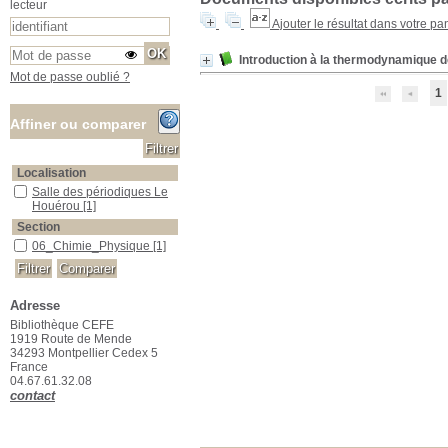
lecteur
Ajouter le résultat dans votre pa
Introduction à la thermodynamique d
Mot de passe oublié ?
1
Affiner ou comparer
Localisation
Salle des périodiques Le Houérou
Salle des périodiques Le
Houérou
[1]
Section
06_Chimie_Physique
06_Chimie_Physique
[1]
Adresse
Bibliothèque CEFE
1919 Route de Mende
34293 Montpellier Cedex 5
France
04.67.61.32.08
contact