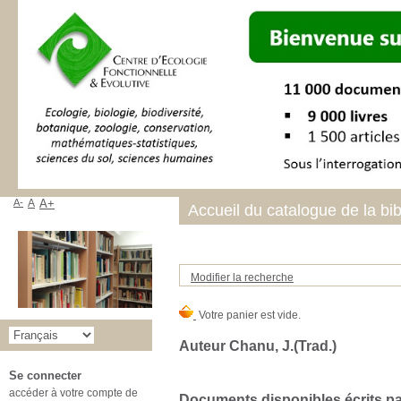
A-
A
A+
Accueil du catalogue de la bi
Modifier la recherche
Auteur Chanu, J.(Trad.)
Se connecter
accéder à votre compte de
Documents disponibles écrits par